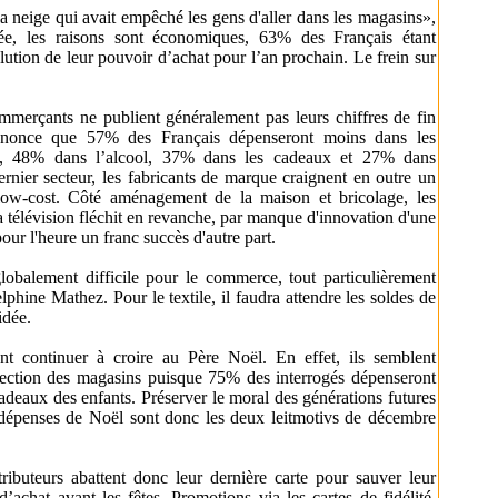
la neige qui avait empêché les gens d'aller dans les magasins»,
nnée, les raisons sont économiques, 63% des Français étant
lution de leur pouvoir d’achat pour l’an prochain. Le frein sur
commerçants ne publient généralement pas leurs chiffres de fin
once que 57% des Français dépenseront moins dans les
0, 48% dans l’alcool, 37% dans les cadeaux et 27% dans
dernier secteur, les fabricants de marque craignent en outre un
 low-cost. Côté aménagement de la maison et bricolage, les
a télévision fléchit en revanche, par manque d'innovation d'une
pour l'heure un franc succès d'autre part.
lobalement difficile pour le commerce, tout particulièrement
lphine Mathez. Pour le textile, il faudra attendre les soldes de
 idée.
nt continuer à croire au Père Noël. En effet, ils semblent
ffection des magasins puisque 75% des interrogés dépenseront
cadeaux des enfants. Préserver le moral des générations futures
 dépenses de Noël sont donc les deux leitmotivs de décembre
ributeurs abattent donc leur dernière carte pour sauver leur
d’achat avant les fêtes. Promotions via les cartes de fidélité,