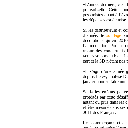
«L'année dernière, c'est 
poursuit-elle. Cette a
pessimistes quant à l’évo
les dépenses est de mise.
Si les distributeurs et 
d’année, le
sondage
ann
décorations qu’en 201
l’alimentation. Pour le 
retour des concurrents
ventes se portent bien. L
part et la 3D n'étant pas 
«Il s’agit d’une année g
depuis l’été», analyse De
janvier pour se faire une
Seuls les enfants peuve
protégés par cette désa
autant ou plus dans les 
et être mesuré dans ses
2011 des Français.
Les commerçants et dist
année et stimuler l’acte 