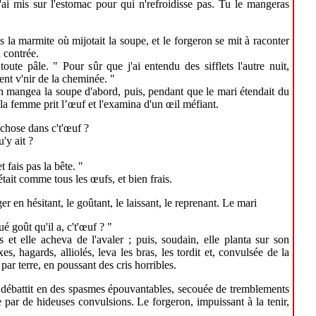
l'ai mis sur l'estomac pour qui n'refroidisse pas. Tu le mangeras
s la marmite où mijotait la soupe, et le forgeron se mit à raconter
a contrée.
oute pâle. " Pour sûr que j'ai entendu des sifflets l'autre nuit,
nt v'nir de la cheminée. "
on mangea la soupe d'abord, puis, pendant que le mari étendait du
 la femme prit l’œuf et l'examina d'un œil méfiant.
 chose dans c't'œuf ?
'y ait ?
t fais pas la bête. "
 était comme tous les œufs, et bien frais.
er en hésitant, le goûtant, le laissant, le reprenant. Le mari
ué goût qu'il a, c't'œuf ? "
s et elle acheva de l'avaler ; puis, soudain, elle planta sur son
, hagards, alliolés, leva les bras, les tordit et, convulsée de la
 par terre, en poussant des cris horribles.
se débattit en des spasmes épouvantables, secouée de tremblements
 par de hideuses convulsions. Le forgeron, impuissant à la tenir,