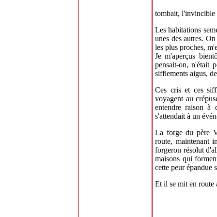
tombait, l'invincible 
Les habitations semé
unes des autres. On 
les plus proches, m'
Je m'aperçus bientô
pensait-on, n'était 
sifflements aigus, de
Ces cris et ces si
voyagent au crépusc
entendre raison à 
s'attendait à un évé
La forge du père Va
route, maintenant i
forgeron résolut d'al
maisons qui forment
cette peur épandue 
Et il se mit en route 