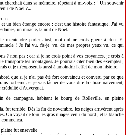
t cherchait dans sa mémoire, répétant à mi-voix : " Un souvenir
enir de Noël ?... "
ria :
, et un bien étrange encore ; c'est une histoire fantastique. J'ai vu
sdames, un miracle, la nuit de Noël.
e m'entendre parler ainsi, moi qui ne crois guère à rien. Et
 miracle ! Je l'ai vu, fis-je, vu, de mes propres yeux vu, ce qui
pris ? non pas ; car si je ne crois point à vos croyances, je crois à
'elle transporte les montagnes. Je pourrais citer bien des exemples ;
ais et je m'exposerais aussi à amoindrir l'effet de mon histoire.
bord que si je n'ai pas été fort convaincu et converti par ce que
 moins fort ému, et je vais tâcher de vous dire la chose naïvement,
 crédulité d'Auvergnat.
cin de campagne, habitant le bourg de Rolleville, en pleine
là, fut terrible. Dès la fin de novembre, les neiges arrivèrent après
s. On voyait de loin les gros nuages venir du nord ; et la blanche
ns commença.
 plaine fut ensevelie.