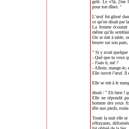
gelé. Le v'là, j'me 
pour ton dîner. "
L’œuf fut glissé dan
ce qu'on disait par l
La femme écoutait t
même qu'ils semblaie
On se mit à table, 
beurre sur son pain,
" Si y avait quelque
- Qué que tu veux qu
- J'sais ti, mé ?
- Allons, mange-le, e
Elle ouvrit l’œuf. Il
Elle se mit à le mang
disait : " Eh bien ! q
Elle ne répondit pa
homme des yeux fixes
tête aux pieds, roula
Toute la nuit elle 
effrayants, déformée
fut obligé de la lier.