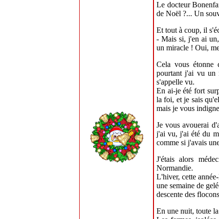
Le docteur Bonenfan
de Noël ?... Un souv
Et tout à coup, il s'éc
- Mais si, j'en ai un
un miracle ! Oui, me
Cela vous étonne d
pourtant j'ai vu un
s'appelle vu.
En ai-je été fort sur
la foi, et je sais qu
mais je vous indigner
Je vous avouerai d'a
j'ai vu, j'ai été du
comme si j'avais une
J'étais alors méde
Normandie.
L'hiver, cette année-
une semaine de gelée
descente des floco
En une nuit, toute la