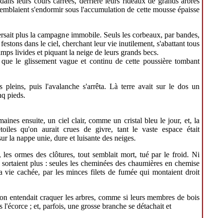
dans leurs cours carrées, derrière leurs rideaux de grands arbres
semblaient s'endormir sous l'accumulation de cette mousse épaisse
ersait plus la campagne immobile. Seuls les corbeaux, par bandes,
festons dans le ciel, cherchant leur vie inutilement, s'abattant tous
mps livides et piquant la neige de leurs grands becs.
 que le glissement vague et continu de cette poussière tombant
s pleins, puis l'avalanche s'arrêta. Là terre avait sur le dos un
nq pieds.
maines ensuite, un ciel clair, comme un cristal bleu le jour, et, la
toiles qu'on aurait crues de givre, tant le vaste espace était
sur la nappe unie, dure et luisante des neiges.
, les ormes des clôtures, tout semblait mort, tué par le froid. Ni
sortaient plus : seules les cheminées des chaumières en chemise
la vie cachée, par les minces filets de fumée qui montaient droit
n entendait craquer les arbres, comme si leurs membres de bois
s l'écorce ; et, parfois, une grosse branche se détachait et