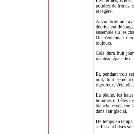
Les fermes, isolées 
poudrés de frimas, 
et légère.
Aucun bruit ne trav
décrivaient de longs 
ensemble sur les cha
On n'entendait rien
toujours.
Cela dura huit jour
manteau épais de ci
Et, pendant trois se
nuit, tout semé d'é
rigoureux, s'étendit 
La plaine, les haies
hommes ni bêtes ne 
blanche révélaient 
dans l'air glacial.
De temps en temps o
se fussent brisés sou