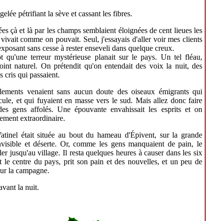
gelée pétrifiant la sève et cassant les fibres.
es çà et là par les champs semblaient éloignées de cent lieues les
vivait comme on pouvait. Seul, j'essayais d'aller voir mes clients
exposant sans cesse à rester enseveli dans quelque creux.
t qu'une terreur mystérieuse planait sur le pays. Un tel fléau,
point naturel. On prétendit qu'on entendait des voix la nuit, des
s cris qui passaient.
fflements venaient sans aucun doute des oiseaux émigrants qui
ule, et qui fuyaient en masse vers le sud. Mais allez donc faire
des gens affolés. Une épouvante envahissait les esprits et on
nement extraordinaire.
tinel était située au bout du hameau d'Épivent, sur la grande
nvisible et déserte. Or, comme les gens manquaient de pain, le
ler jusqu'au village. Il resta quelques heures à causer dans les six
 le centre du pays, prit son pain et des nouvelles, et un peu de
sur la campagne.
avant la nuit.